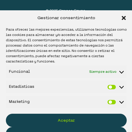
@ 2025 Orenes Grupo.
Política de privacidad.
Política de cookies.
Gestionar consentimiento
Configurar cookies.
Aviso legal.
Para ofrecer las mejores experiencias, utilizamos tecnologías como
las cookies para almacenar y/o acceder a la información del
dispositivo. El consentimiento de estas tecnologías nos permitirá
procesar datos como el comportamiento de navegación o las
identificaciones únicas en este sitio. No consentir o retirar el
consentimiento, puede afectar negativamente a ciertas
características y funciones.
Funcional
Siempre activo
¡Estrenamos canal
Estadísticas
de
YouTube!
Marketing
Descubre
Orenes Distribución
. Únete a
nuestro nuevo canal y no te pierdas ninguna
Aceptar
de nuestras novedades, productos y contenido
en vídeo.