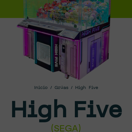
Inicio
/
Grúas
/ High Five
High
Five
(
SEGA
)