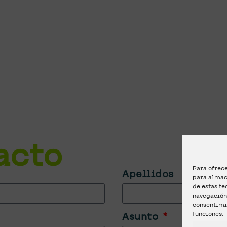
Si
necesitas
más
inf
duda
o
sugerencia
q
ponerte
en
contacto
nuestro
formulario
y
la
mayor
brevedad
po
acto
Para ofrece
Apellidos
para almace
de estas t
navegación 
consentimi
funciones.
Asunto