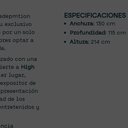
ESPECIFICACIONES
redepmtion
Anchura
: 130 cm
u exclusivo
 por un solo
Profundidad
: 115 cm
ores optar a
Altura
: 214 cm
a.
lzado con una
ierte a
High
er lugar,
expositor de
 presentación
ad de los
entretenidos y
encia