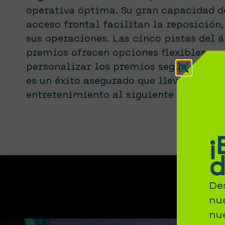
operativa óptima. Su gran capacidad d
acceso frontal facilitan la reposición
sus operaciones. Las cinco pistas del á
premios ofrecen opciones flexibles pa
personalizar los premios según el púb
es un éxito asegurado que llevará su lo
entretenimiento al siguiente nivel.
¡
De
nu
nu