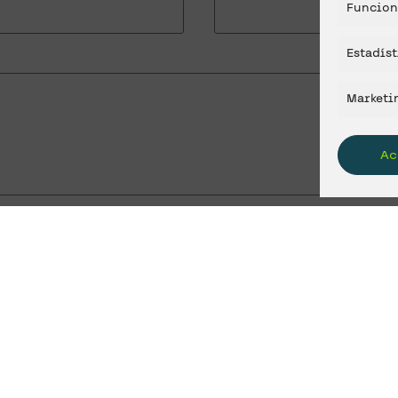
Funcion
Estadíst
Marketi
Ac
 170, C.P. 30.007 (Murcia) es responsable de:
cto, pudiendo tratarse entre otras de dar respuesta a sus peticiones, suger
arte del interesado. No se cederán datos a terceros, salvo en caso de obli
n del tratamiento a través de los siguientes canales: Por escrito, mediant
e dirección dpo@orenesgrupo.com.Puede consultar la información adicional y
ad.