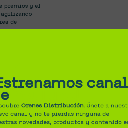
e premios y el
, agilizando
rea de
ra
lico.
High Five
cal de
Estrenamos canal
de
YouTube!
scubre
Orenes Distribución
. Únete a nuest
evo canal y no te pierdas ninguna de
estras novedades, productos y contenido e