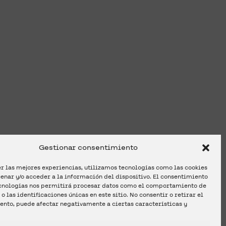
ormación,
tienes
alguna
ue
hacernos,
puedes
con
nosotros
a
través
de
te
responderemos
con
sible.
Gestionar consentimiento
r las mejores experiencias, utilizamos tecnologías como las cookies
nar y/o acceder a la información del dispositivo. El consentimiento
ecnologías nos permitirá procesar datos como el comportamiento de
o las identificaciones únicas en este sitio. No consentir o retirar el
ento, puede afectar negativamente a ciertas características y