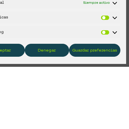
al
Siempre activo
icas
ng
eptar
Denegar
Guardar preferencias
encias, dudas, quejas o solicitudes de información comercial. Este
gación legal. Podrá acceder, rectificar, suprimir, oponerse a
e solicitud dirigida a Grupo Orenes, S.L.; Avenida Alejandro Valverde,
 detallada sobre la Protección de Datos en nuestra Política de